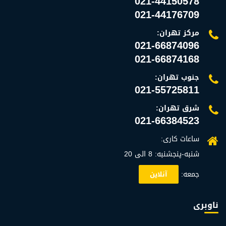
021-44150578
021-44176709
مرکز تهران:
021-66874096
021-66874168
جنوب تهران:
021-55725811
شرق تهران:
021-66384523
ساعات کاری:
شنبه-پنجشنبه: 8 الی 20
جمعه:
آنلاین
ناوبری